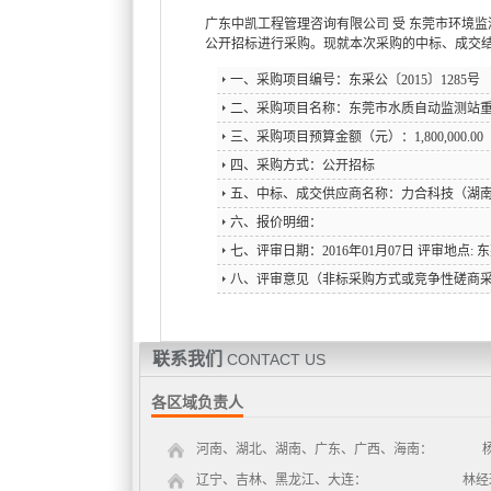
广东中凯工程管理咨询有限公司 受 东莞市环境监测
公开招标进行采购。现就本次采购的中标、成交
一、采购项目编号：东采公〔2015〕1285号
二、采购项目名称：东莞市水质自动监测站
三、采购项目预算金额（元）：1,800,000.00
四、采购方式：公开招标
六、报价明细：
包号
评审日期
中标金额(元)
中标供应商
评审委员会（谈判小组、询价小组、磋商小
A包
2016年01月07日
1,790,000.00
力合科技（
经评标委员会评审，力合科技（湖南）
方洪波
负责人：
成员：
联系我们
CONTACT US
各区域负责人
河南、湖北、湖南、广东、广西、海南： 杨经理 19
辽宁、吉林、黑龙江、大连： 林经理 1881