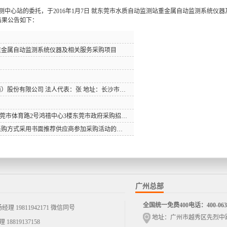
中心站的委托，于2016年1月7日 就东莞市水质自动监测站重金属自动监测系统仪器及相
结果公告如下：
重金属自动监测系统仪器及相关服务采购项目
五、中标、成交供应商名称：力合科技（湖南）股份有限公司 法人代表：张 地址：长沙市高新区青山路668号
七、评审日期：2016年01月07日 评审地点: 东莞市体育路2号鸿禧中心3楼东莞市政府采购招投标服务大厅开标四室
地址
中标结果情况说明
组或单一来源采购小组）：
八、评审意见（非标采购方式或竞争性磋商采购方式采用书面推荐供应商参加采购活动的，还应当公告采购人和评审专家的推荐意见）
湖南）股份有限公司
长沙市高新区青山路668号
第一中标候选人
股份有限公司被推荐为第一中标候选人。
、
邓杰帆
、
钟劼
、
陈代清
郑坚
广州总部
全国统一免费400电话：400-0630
811942171 微信同号
地址：广州市越秀区先烈中路7
9137158