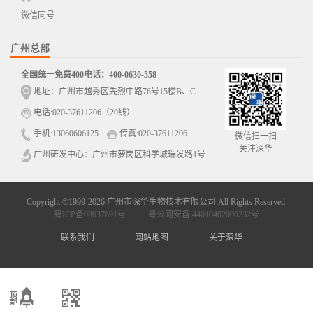
微信同号
广州总部
全国统一免费400电话：400-0630-558
地址：广州市越秀区先烈中路76号15楼B、C
电话:020-37611206（20线）
手机:13060606125
传真:020-37611206
微信扫一扫
关注深华
广州研发中心：广州市萝岗区科学城瑞发路1号
Copyright ©1999-2026 广州市深华生物技术有限公司 All Rights Reserved.
粤ICP备08037691号
粤公网安备 44010402000232号
联系我们
网站地图
关于深华