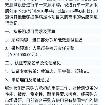
效测试设备进行单一来源采购。现进行单一来源采
购公示(公示时间201
6
年
4
月
1
日至201
6
年
4
月
8
日)，并
邀请其他能够提供满足本项目采购需求的供应商进
行登记。
一、拟采购项目需求及预算
1、采购内容：进口部分锅炉能效测试设备
2、采购预算：人民币
叁拾万壹仟
元整
（￥
301000
.00元）。
二 、认证专家名单及论证意见
1、认证专家名单：
黄海忠
、
王金菊、
邓锦文。
2、申请理由及论证意见：
锅炉检测是采购方承担的重要工作，对检测设备的
性能、精度、稳定性、耐用性要求极
高，经采购方
市场调研，目前符合采购方使用只有德国生产的德