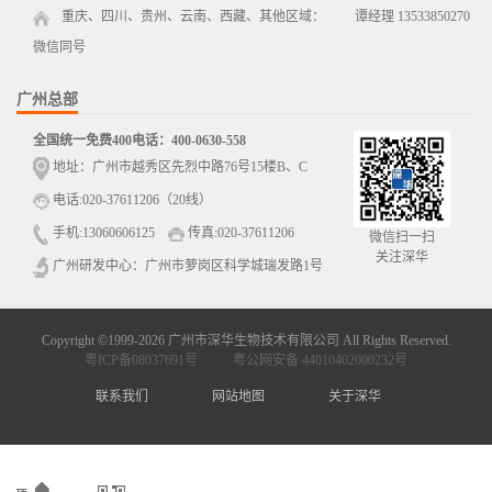
重庆、四川、贵州、云南、西藏、其他区域： 谭经理 13533850270
微信同号
广州总部
全国统一免费400电话：400-0630-558
地址：广州市越秀区先烈中路76号15楼B、C
电话:020-37611206（20线）
手机:13060606125
传真:020-37611206
微信扫一扫
关注深华
广州研发中心：广州市萝岗区科学城瑞发路1号
Copyright ©1999-2026 广州市深华生物技术有限公司 All Rights Reserved.
粤ICP备08037691号
粤公网安备 44010402000232号
联系我们
网站地图
关于深华