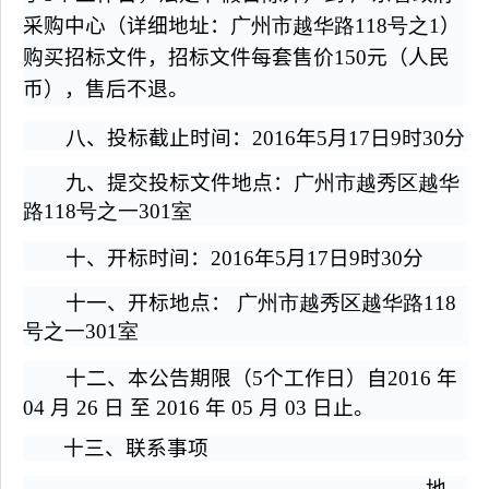
采购中心（详细地址：
广州市越华路118号之1
）
购买招标文件，招标文件每套售价
150
元（人民
币），售后不退。
八、投标截止时间：
2016
年
5
月
17
日
9
时
30
分
九、提交投标文件地点：
广州市越秀区越华
路118号之一301室
十、开标时间：
2016
年
5
月
17
日
9
时
30
分
十一、开标地点：
广州市越秀区越华路118
号之一301室
十二、本公告期限（5个工作日）自2016 年
04 月 26 日 至 2016 年 05 月 03 日止。
十三、联系事项
地