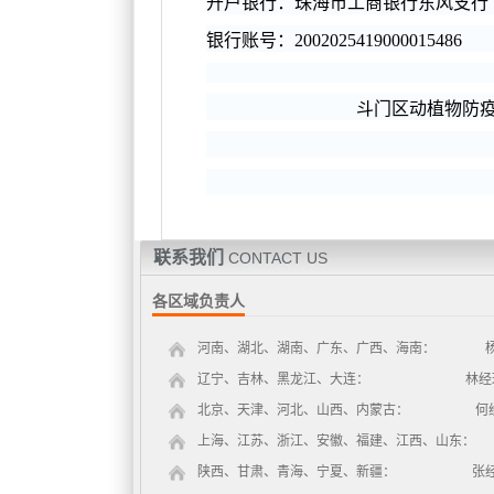
开户银行：珠海市工商银行东风支行
银行账号
：2002025419000015486
斗门区动植物防疫监
联系我们
CONTACT US
各区域负责人
河南、湖北、湖南、广东、广西、海南： 杨经理 19
辽宁、吉林、黑龙江、大连： 林经理 1881
北京、天津、河北、山西、内蒙古： 何经理 130
上海、江苏、浙江、安徽、福建、江西、山东： 李经理 
陕西、甘肃、青海、宁夏、新疆： 张经理 1802