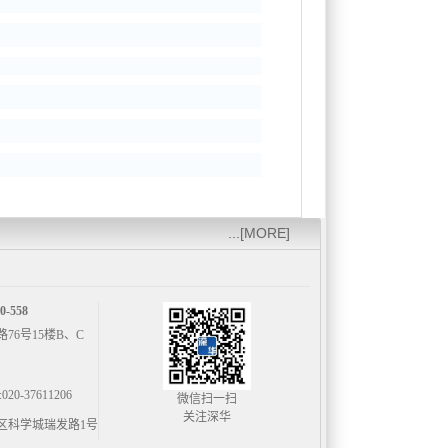
...[MORE]
-558
6号15楼B、C
20-37611206
微信扫一扫
关注深华
区科学城瑞发路1号