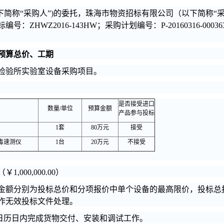
以下简称“采购人”)的委托，珠海市物资招标有限公司（以下简称“
编号：ZHWZ2016-143HW；采购计划编号：P-20160316-
预算总价、工期
检验所实验室设备采购项目。
是否接受进口
数量/单位
预算金额
产品参与投标
1
套
80
万元
接受
毒速测仪
1
台
20
万元
不接受
000,000.00）
金额分别为投标总价和分项报价中单个设备的最高限价，投标总
作无效投标文件处理。
日历日内完成货物交付、安装和调试工作。