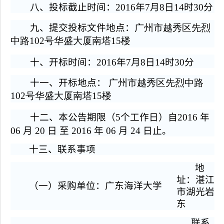
八、投标截止时间：
2016
年
7
月
8
日
14
时
30
分
九、提交投标文件地点：
广州市越秀区先烈
中路102号华盛大厦南塔15楼
十、开标时间：
2016
年
7
月
8
日
14
时
30
分
十一、开标地点：
广州市越秀区先烈中路
102号华盛大厦南塔15楼
十二、本公告期限（5个工作日）自2016 年
06 月 20 日 至 2016 年 06 月 24 日止。
十三、联系事项
地
址：湛江
（一）采购单位：广东海洋大学
市湖光岩
东
联系