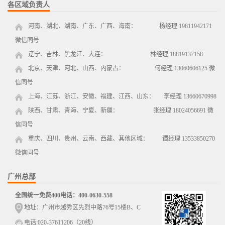
各区域负责人
河南、湖北、湖南、广东、广西、海南： 杨经理 19811942171
微信同号
辽宁、吉林、黑龙江、大连： 林经理 18819137158
北京、天津、河北、山西、内蒙古： 何经理 13060606125 微
信同号
上海、江苏、浙江、安徽、福建、江西、山东： 李经理 13660670998
陕西、甘肃、青海、宁夏、新疆： 张经理 18024056691 微
信同号
重庆、四川、贵州、云南、西藏、其他区域： 谭经理 13533850270
微信同号
广州总部
全国统一免费400电话：400-0630-558
地址：广州市越秀区先烈中路76号15楼B、C
电话:020-37611206（20线）