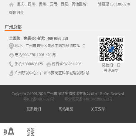
重庆、四川、贵州、云南、西藏、其他区域： 谭经理 13533850270
微信同号
广州总部
全国统一免费400电话：400-0630-558
地址：广州市越秀区先烈中路76号15楼B、C
电话:020-37611206（20线）
手机:13060606125
传真:020-37611206
微信扫一扫
关注深华
广州研发中心：广州市萝岗区科学城瑞发路1号
Copyright ©1999-2026 广州市深华生物技术有限公司 All Rights Reserved.
粤ICP备08037691号
粤公网安备 44010402000232号
联系我们
网站地图
关于深华