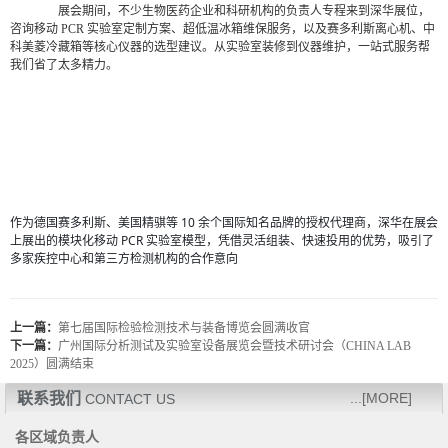
		展会期间，不少生物医药企业和科研机构的负责人专程来到深华展位，
咨询移动 PCR 实验室定制方案、超低温冰箱维保服务，以及赛多利斯离心机、中
科美菱冷藏箱等核心仪器的选型建议。从实验室装修到仪器维护，一站式服务帮
我们省了太多精力。

作为德国赛多利斯、美国精骐等 10 余个国际知名品牌的授权代理商，深华在展会
上展出的模块化移动 PCR 实验室模型，凭借灵活组装、快速投用的优势，吸引了
多家疾控中心和第三方检测机构的合作意向
上一篇：
第七届国际检验检测技术与装备博览会圆满收官
下一篇：
广州国际分析测试及实验室设备展览会暨技术研讨会（CHINA LAB
2025）圆满结束
联系我们
...[MORE]
CONTACT US
各区域负责人