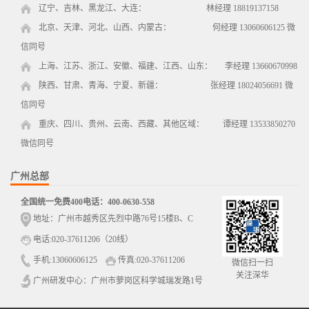
辽宁、吉林、黑龙江、大连： 林经理 18819137158
北京、天津、河北、山西、内蒙古： 何经理 13060606125 微
信同号
上海、江苏、浙江、安徽、福建、江西、山东： 李经理 13660670998
陕西、甘肃、青海、宁夏、新疆： 张经理 18024056691 微
信同号
重庆、四川、贵州、云南、西藏、其他区域： 谭经理 13533850270
微信同号
广州总部
全国统一免费400电话：400-0630-558
地址：广州市越秀区先烈中路76号15楼B、C
电话:020-37611206（20线）
手机:13060606125
传真:020-37611206
微信扫一扫
关注深华
广州研发中心：广州市萝岗区科学城瑞发路1号