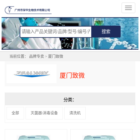
切
换
导
航
搜索
当前位置：
品牌专卖
> 厦门致微
厦门致微
分类：
全部
灭菌器\消毒设备
清洗机