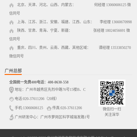
北京、天津、河北、山西、内蒙古： 何经理 13060606125 微
信同号
上海、江苏、浙江、安徽、福建、江西、山东： 李经理 13660670998
陕西、甘肃、青海、宁夏、新疆： 张经理 18024056691 微
信同号
重庆、四川、贵州、云南、西藏、其他区域： 谭经理 13533850270
微信同号
广州总部
全国统一免费400电话：400-0630-558
地址：广州市越秀区先烈中路76号15楼B、C
电话:020-37611206（20线）
手机:13060606125
传真:020-37611206
微信扫一扫
关注深华
广州研发中心：广州市萝岗区科学城瑞发路1号