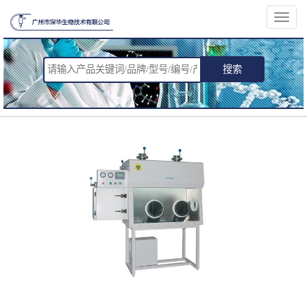
切
换
导
航
搜索