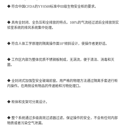
◆ 符合中国CFDA的YY0569标准中III级生物安全柜的要求。
◆ 具有全封闭、全负压和全排放的特点。100%的气流经过滤后全排放到实
验室系统的排风系统集中处理。
◆ 符合人体工学原理的隔离操作面10°倾斜设计，使操作者更舒适。
◆ 工作区内部为整体优质不锈钢板制成，无涡流，便于清洁、消毒和灭
菌。
◆ 全封闭式加强型安全玻璃前窗。用严格的物理方法通过隔离手套进行柜
内操作。在两侧设有物品的传递舱和污物处理口。
◆ 柜体和支架可分离设计。
◆ 整个系统通过多级高效过滤器过滤，保证操作的安全，不会有任何内部
物质或者污染空气泄漏。