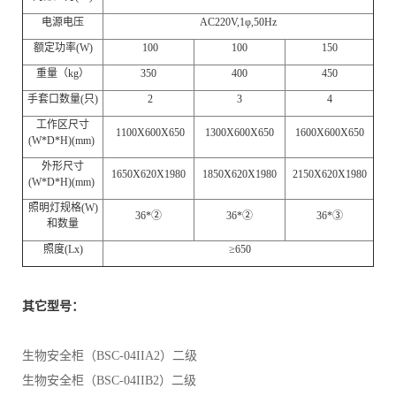
电源电压
AC220V,1φ,50Hz
额定功率(W)
100
100
150
重量（kg）
350
400
450
手套口数量(只)
2
3
4
工作区尺寸
1100X600X650
1300X600X650
1600X600X650
(W*D*H)(mm)
外形尺寸
1650X620X1980
1850X620X1980
2150X620X1980
(W*D*H)(mm)
照明灯规格(W)
36*②
36*②
36*③
和数量
照度(Lx)
≥650
其它型号：
生物安全柜（BSC-04IIA2）二级
生物安全柜（BSC-04IIB2）二级