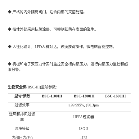
◆ 严格的内外隔离阀门，适合内部的灭菌处理。
◆ 柜体外部采用抗菌涂层，可抑制细菌在表面的滋生。
◆ 人性化设计，LED人机对话，触摸按键操作，微电脑智能控制。
◆ 机械和电子双压力计实时监控安全柜内部压力，进行内部压力监控和超
限报警。
生物安全柜
(BSC-III)型号参数：
型号/参数
BSC-1100III
BSC-1300III
BSC-1600III
过滤效率
≥99.995%, @0.3μm
送风和排风过滤
HEPA过滤器
器
洁净等级
ISO 5
内部压力(Pa)
-125